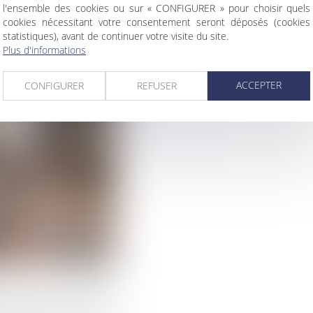
Mayot
l'ensemble des cookies ou sur « CONFIGURER » pour choisir quels
cookies nécessitant votre consentement seront déposés (cookies
Colle
statistiques), avant de continuer votre visite du site.
Plus d'informations
ACCEPTER
CONFIGURER
REFUSER
 commun. La ville de Sainte
reure de Pointe-à-Pitre ont